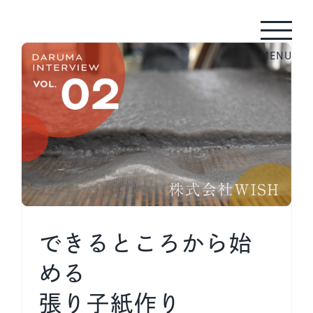
Skip
to
content
できるところから始
める
張り子紙作り